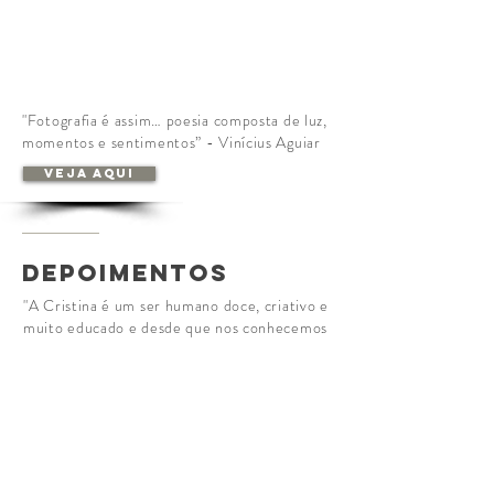
"Fotografia é assim… poesia composta de luz,
momentos e sentimentos” - Vinícius Aguiar
Veja aqui
DEPOIMENTOS
"A Cristina é um ser humano doce, criativo e
muito educado e desde que nos conhecemos
sempre pude contar com o apoio dela, com
seus serviços maravilhosamente executados
e ainda mais, todas as indicações que eu fiz
da Cristina ficaram muito contentes com o
serviço por ela prestado."
- João Carlos Jacob